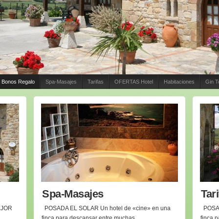
s Bonos Regalo
Spa-Masajes
Tarifas
OFERTAS Hotel
Habitaciones
Gin T
Spa-Masajes
Tar
EJOR
POSADA EL SOLAR Un hotel de «cine» en una
POSAD
finca para descansar entre muchas
finca 