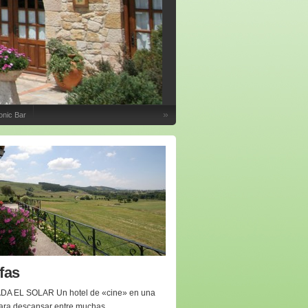
»
onic Bar
ifas
A EL SOLAR Un hotel de «cine» en una
para descansar entre muchas